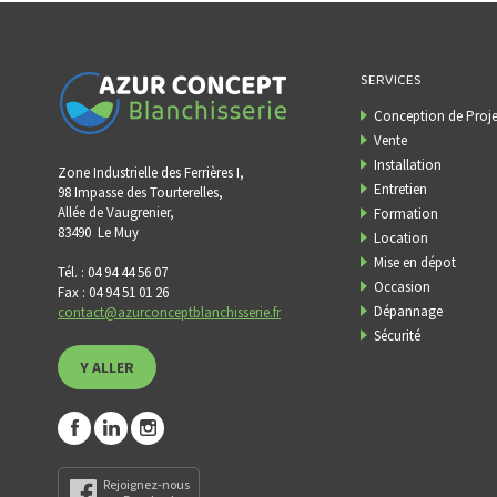
SERVICES
Conception de Proje
Vente
Installation
Zone Industrielle des Ferrières I,
Entretien
98 Impasse des Tourterelles,
Allée de Vaugrenier,
Formation
83490
Le Muy
Location
Mise en dépot
Tél. : 04 94 44 56 07
Occasion
Fax : 04 94 51 01 26
Dépannage
contact@azurconceptblanchisserie.fr
Sécurité
Y ALLER
Rejoignez-nous