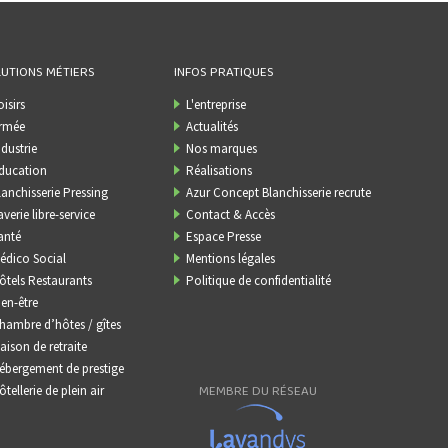
UTIONS MÉTIERS
INFOS PRATIQUES
oisirs
L'entreprise
rmée
Actualités
ndustrie
Nos marques
ducation
Réalisations
lanchisserie Pressing
Azur Concept Blanchisserie recrute
averie libre-service
Contact & Accès
anté
Espace Presse
édico Social
Mentions légales
ôtels Restaurants
Politique de confidentialité
ien-être
hambre d’hôtes / gîtes
aison de retraite
ébergement de prestige
MEMBRE DU RÉSEAU
ôtellerie de plein air