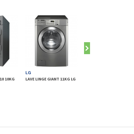
LG
MIELE
10 10KG
LAVE LINGE GIANT 11KG LG
LAVE LINGE M TOUCH PW
906 6KG MIELE