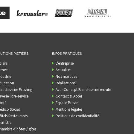
UTIONS MÉTIERS
INFOS PRATIQUES
oisirs
L'entreprise
rmée
Actualités
ndustrie
Nos marques
ducation
Réalisations
lanchisserie Pressing
Azur Concept Blanchisserie recrute
averie libre-service
Contact & Accès
anté
Espace Presse
édico Social
Mentions légales
ôtels Restaurants
Politique de confidentialité
ien-être
hambre d’hôtes / gîtes