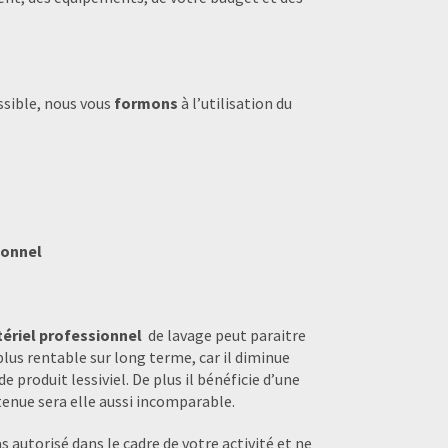
ssible, nous vous
formons
à l’utilisation du
ionnel
ériel professionnel
de lavage peut paraitre
lus rentable sur long terme, car il diminue
produit lessiviel. De plus il bénéficie d’une
tenue sera elle aussi incomparable.
 autorisé dans le cadre de votre activité et ne