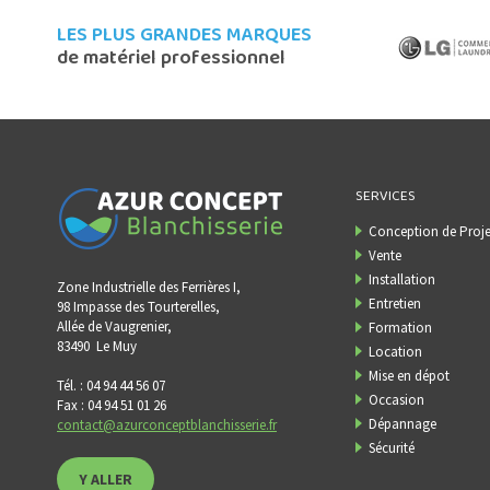
LES PLUS GRANDES MARQUES
de matériel professionnel
SERVICES
Conception de Proje
Vente
Installation
Zone Industrielle des Ferrières I,
Entretien
98 Impasse des Tourterelles,
Allée de Vaugrenier,
Formation
83490
Le Muy
Location
Mise en dépot
Tél. : 04 94 44 56 07
Occasion
Fax : 04 94 51 01 26
Dépannage
contact@azurconceptblanchisserie.fr
Sécurité
Y ALLER