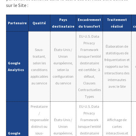
sur le Site :
Pays
Encadrement
Traitement
Partenaire
Qualité
destinataire
du transfert
réalisé
c
EU-U.S. Data
Privacy
Élaboration de
Sous-
États-Unis /
Framework
statistiques de
traitant,
Union
lorsque l’entité
fréquentation et
Google
selon les
européenne,
destinataire
rapports sur les
Analytics
conditions
selon la
est certifiée ; à
interactions des
applicables
configuration
défaut,
internautes
au service
du service
Clauses
avec le Site
Contractuelles
Types
Prestataire
EU-U.S. Data
/
Privacy
responsable
États-Unis /
Framework
Affichage de
distinct ou
Union
lorsque l’entité
cartes
Google
sous-
européenne,
destinataire
interactives et