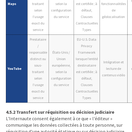
Maps
traitant
selon la
est certifiée ; à
fonctionnalitées
selon
configuration
défaut,
de
l’usage
du service
Clauses
géolocalisation
exact du
Contractuelles
service
Types
Prestataire
EU-U.S. Data
/
Privacy
responsable
États-Unis /
Framework
distinct ou
Union
lorsque l’entité
Intégration et
sous-
européenne,
destinataire
YouTube
lecture de
traitant
selon la
est certifiée ; à
contenus vidéo
selon
configuration
défaut,
l’usage
du service
Clauses
exact du
Contractuelles
service
Types
4.5.2 Transfert sur réquisition ou décision judiciaire
L'Internaute consent également à ce que « l'éditeur »
communique les données collectées à toute personne, sur
réquisition d'une autorité étatique ou sur décision judiciaire.