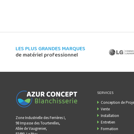
LES PLUS GRANDES MARQUES
de matériel professionnel
SERVICES
Conception de Proje
Vente
Installation
Zone Industrielle des Ferrières I,
Entretien
98 Impasse des Tourterelles,
Allée de Vaugrenier,
Formation
83490
Le Muy