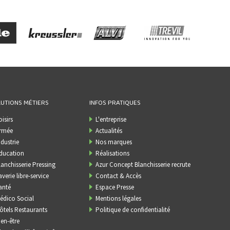
UTIONS MÉTIERS
INFOS PRATIQUES
oisirs
L'entreprise
rmée
Actualités
ndustrie
Nos marques
ducation
Réalisations
lanchisserie Pressing
Azur Concept Blanchisserie recrute
averie libre-service
Contact & Accès
anté
Espace Presse
édico Social
Mentions légales
ôtels Restaurants
Politique de confidentialité
ien-être