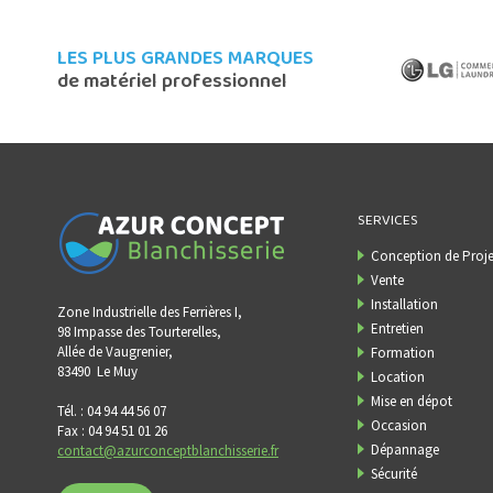
LES PLUS GRANDES MARQUES
de matériel professionnel
SERVICES
Conception de Proje
Vente
Installation
Zone Industrielle des Ferrières I,
Entretien
98 Impasse des Tourterelles,
Allée de Vaugrenier,
Formation
83490
Le Muy
Location
Mise en dépot
Tél. : 04 94 44 56 07
Occasion
Fax : 04 94 51 01 26
Dépannage
contact@azurconceptblanchisserie.fr
Sécurité