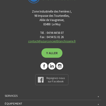
Zone Industrielle des Ferrières I,
98 Impasse des Tourterelles,
Allée de Vaugrenier,
83490
Le Muy
Tél. : 04 94 44 56 07
Fax : 04 94 51 01 26
contact@azurconceptblanchisserie.fr
Y ALLER
Rejoignez-nous
sur Facebook
SERVICES
ÉQUIPEMENT