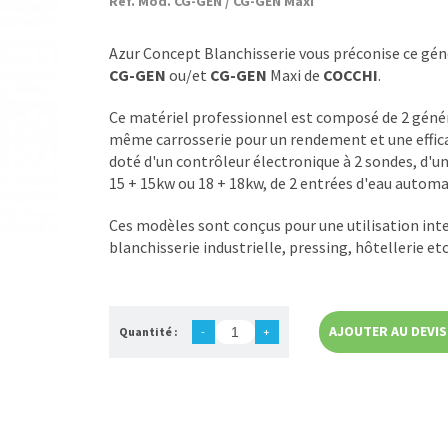
Réf. Mod. CG-GEN / CG-GEN Maxi
Azur Concept Blanchisserie vous préconise ce gén
CG-GEN
ou/et
CG-GEN
Maxi de
COCCHI
.
Ce matériel professionnel est composé de 2 généra
même carrosserie pour un rendement et une efficac
doté d'un contrôleur électronique à 2 sondes, d'u
15 + 15kw ou 18 + 18kw, de 2 entrées d'eau automa
Ces modèles sont conçus pour une utilisation int
blanchisserie industrielle, pressing, hôtellerie etc.
AJOUTER AU DEVIS
Quantité :
-
+