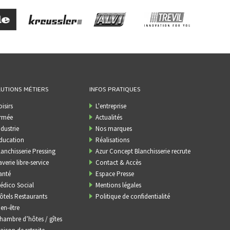
UTIONS MÉTIERS
INFOS PRATIQUES
oisirs
L'entreprise
rmée
Actualités
ndustrie
Nos marques
ducation
Réalisations
lanchisserie Pressing
Azur Concept Blanchisserie recrute
averie libre-service
Contact & Accès
anté
Espace Presse
édico Social
Mentions légales
ôtels Restaurants
Politique de confidentialité
ien-être
hambre d’hôtes / gîtes