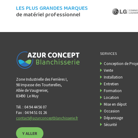
LES PLUS GRANDES MARQUES
de matériel professionnel
SERVICES
Conception de Proje
Vente
Installation
Zone Industrielle des Ferrières I,
Entretien
98 Impasse des Tourterelles,
Allée de Vaugrenier,
Formation
83490
Le Muy
Location
Mise en dépot
Tél. : 04 94 44 56 07
Occasion
Fax : 04 94 51 01 26
Dépannage
contact@azurconceptblanchisserie.fr
Sécurité
Y ALLER