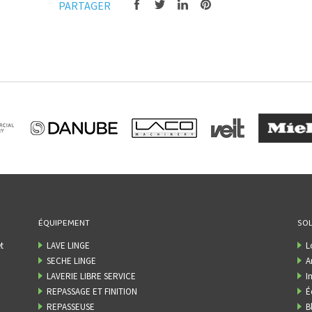
PARTAGER
ÉQUIPEMENT
SOL
t
LAVE LINGE
L
SECHE LINGE
A
LAVERIE LIBRE SERVICE
I
REPASSAGE ET FINITION
É
REPASSEUSE
B