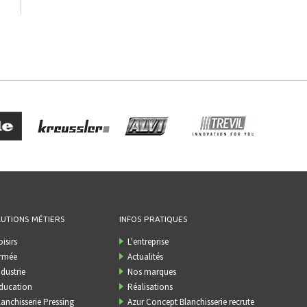
UTIONS MÉTIERS
INFOS PRATIQUES
oisirs
L'entreprise
rmée
Actualités
ndustrie
Nos marques
ducation
Réalisations
lanchisserie Pressing
Azur Concept Blanchisserie recrute