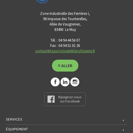
Zone Industrielle des Ferrières I,
98 Impasse des Tourterelles,
Allée de Vaugrenier,
83490
Le Muy
Tél. : 04 94 44 56 07
Fax : 04 94 51 01 26
contact@azurconceptblanchisserie.fr
Y ALLER
Rejoignez-nous
sur Facebook
SERVICES
ÉQUIPEMENT