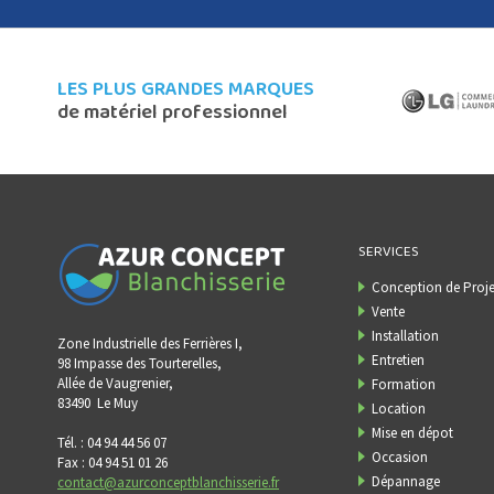
LES PLUS GRANDES MARQUES
de matériel professionnel
SERVICES
Conception de Proje
Vente
Installation
Zone Industrielle des Ferrières I,
Entretien
98 Impasse des Tourterelles,
Allée de Vaugrenier,
Formation
83490
Le Muy
Location
Mise en dépot
Tél. : 04 94 44 56 07
Occasion
Fax : 04 94 51 01 26
Dépannage
contact@azurconceptblanchisserie.fr