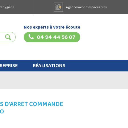
 d'hygiène
Agencement d'espaces pros
Nos experts à votre écoute
04 94 44 56 07
REPRISE
RÉALISATIONS
TS D'ARRET COMMANDE
TO