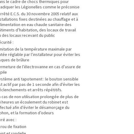
ans le cadre de chocs thermiques pour
radiquer les Légionelles comme le préconise
arrêté E.C.S. du 30 novembre 2005 relatif aux
stallations fixes destinées au chauffage et à
alimentation en eau chaude sanitaire des
timents d’habitation, des locaux de travail
u des locaux recevant du public
curité :
imitation de la température maximale par
tée réglable par l’installateur pour éviter les
isques de brûlure
ermeture de l’électrovanne en cas d’usure de
 pile
ystème anti tapotement : le bouton sensible
t actif par pas de 1 seconde afin d'éviter les
éclenchements et arrêts répétitifs.
 cas de non utilisation prolongée de plus de
4 heures un écoulement du robinet est
ffectué afin d’éviter le désamorçage du
phon, et la formation d’odeurs
vré avec :
rou de fixation
int et rondelle