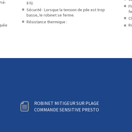
Pré-
8 h).
F
Sécurité : Lorsque la tension de pile est trop
fe
basse, le robinet se ferme.
Cl
Résistance thermique :
iquée
Ro
ROBINET MITIGEUR SUR PLAGE
COMMANDE SENSITIVE PRESTO