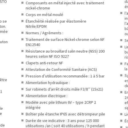
ESTO
d
Composants en métal injecté avec traitement
é
nickel-chrome
l’
Corps en métal moulé
in
o se
Étanchéité réalisée par élastomère
l’
ton.
Nitrile/EPDM
bâ
ammée
Normes / Agréments :
o
Traitement de surface Nickel-chrome selon NF
Sé
outon
EN12540
L
Résistance au brouillard salin neutre (NSS) 200
bu
heures selon NF ISO 9227
r
Clapets anti-retour NF
F
la
Attestation de Conformité Sanitaire (ACS)
S
Pression d’utilisation recommandée : 1 à 5 bar
être
es
Alimentation hydraulique :
d
Sur robinets d’arrêt droits mâle F3/8’’ (15x21)
 1
En
Alimentation électrique :
2
Modèle avec pile lithium 6V – type 2CRP 2
e
intégrée
si
le
ée
Boîtier pile étanche IP65 avec détrompeur pile
Li
Durée de vie indicative : 3 ans pour 125 000
Éc
 de
utilisations /an ( soit 40 utilisations / h pendant
Jo