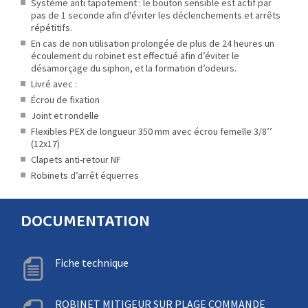
Système anti tapotement : le bouton sensible est actif par
pas de 1 seconde afin d'éviter les déclenchements et arrêts
répétitifs.
En cas de non utilisation prolongée de plus de 24 heures un
écoulement du robinet est effectué afin d’éviter le
désamorçage du siphon, et la formation d’odeurs.
Livré avec :
Écrou de fixation
Joint et rondelle
Flexibles PEX de longueur 350 mm avec écrou femelle 3/8’’
(12x17)
Clapets anti-retour NF
Robinets d’arrêt équerres
DOCUMENTATION
Fiche technique
ROBINET MITIGEUR SUR PLAGE COMMANDE