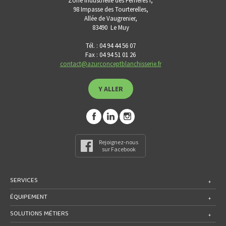
Zone Industrielle des Ferrières I,
98 Impasse des Tourterelles,
Allée de Vaugrenier,
83490
Le Muy
Tél. : 04 94 44 56 07
Fax : 04 94 51 01 26
contact@azurconceptblanchisserie.fr
Y ALLER
Rejoignez-nous
sur Facebook
SERVICES
ÉQUIPEMENT
SOLUTIONS MÉTIERS