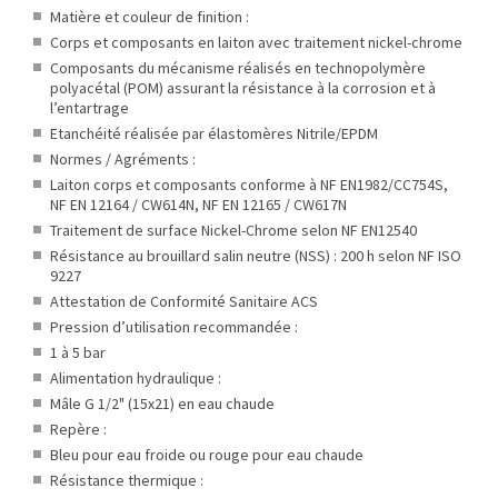
Matière et couleur de finition :
Corps et composants en laiton avec traitement nickel-chrome
Composants du mécanisme réalisés en technopolymère
polyacétal (POM) assurant la résistance à la corrosion et à
l’entartrage
Etanchéité réalisée par élastomères Nitrile/EPDM
Normes / Agréments :
Laiton corps et composants conforme à NF EN1982/CC754S,
NF EN 12164 / CW614N, NF EN 12165 / CW617N
Traitement de surface Nickel-Chrome selon NF EN12540
Résistance au brouillard salin neutre (NSS) : 200 h selon NF ISO
9227
Attestation de Conformité Sanitaire ACS
Pression d’utilisation recommandée :
1 à 5 bar
Alimentation hydraulique :
Mâle G 1/2" (15x21) en eau chaude
Repère :
Bleu pour eau froide ou rouge pour eau chaude
Résistance thermique :